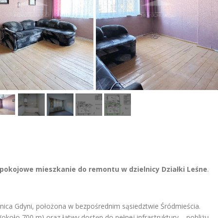
-pokojowe mieszkanie do remontu w dzielnicy Działki Leśne
.
elnica Gdyni, położona w bezpośrednim sąsiedztwie Śródmieścia.
około 700 m) oraz łatwy dostęp do pełnej infrastruktury – pobliżu