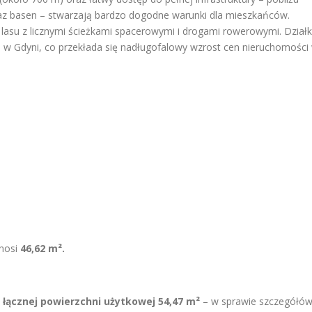
oraz basen – stwarzają bardzo dogodne warunki dla mieszkańców.
lasu z licznymi ścieżkami spacerowymi i drogami rowerowymi. Działk
ji w Gdyni, co przekłada się nadługofalowy wzrost cen nieruchomości
ynosi
46,62 m².
łącznej powierzchni użytkowej 54,47 m²
– w sprawie szczegółó