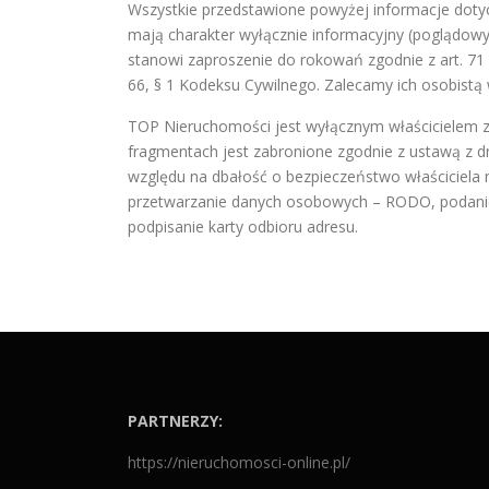
Wszystkie przedstawione powyżej informacje doty
mają charakter wyłącznie informacyjny (poglądowy
stanowi zaproszenie do rokowań zgodnie z art. 71 
66, § 1 Kodeksu Cywilnego. Zalecamy ich osobistą 
TOP Nieruchomości jest wyłącznym właścicielem za
fragmentach jest zabronione zgodnie z ustawą z dn
względu na dbałość o bezpieczeństwo właściciela
przetwarzanie danych osobowych – RODO, podanie 
podpisanie karty odbioru adresu.
PARTNERZY:
https://nieruchomosci-online.pl/