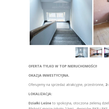
OFERTA TYLKO W TOP NIERUCHOMOŚCI!
OKAZJA INWESTYCYJNA.
Oferujemy na sprzedaż atrakcyjne, przestronne,
2
LOKALIZACJA:
Działki Leśne
to spokojna, otoczona zielenią dzi
Bliskość morza (około 2 km) , dworców PKP i PKS (