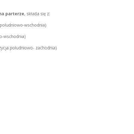
na parterze
, składa się z:
 południowo-wschodnia)
wo-wschodnia)
zycja południowo- zachodnia)