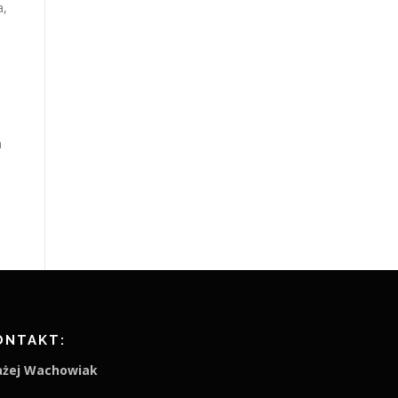
a,
a
ONTAKT:
ażej Wachowiak