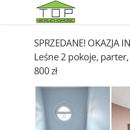
Przejdź
do
treści
SPRZEDANE! OKAZJA IN
Leśne 2 pokoje, parter
800 zł