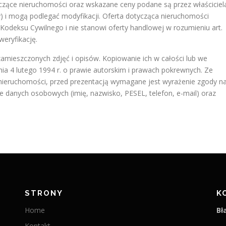
czące nieruchomości oraz wskazane ceny podane są przez właściciel
) i mogą podlegać modyfikacji. Oferta dotycząca nieruchomości
Kodeksu Cywilnego i nie stanowi oferty handlowej w rozumieniu art.
weryfikację.
mieszczonych zdjęć i opisów. Kopiowanie ich w całości lub we
ia 4 lutego 1994 r. o prawie autorskim i prawach pokrewnych. Ze
 nieruchomości, przed prezentacją wymagane jest wyrażenie zgody n
danych osobowych (imię, nazwisko, PESEL, telefon, e-mail) oraz
STRONY
K
Home
Bł
Kontakt